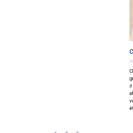
C
Tr
C
g
i
a
v
ê