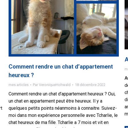
A
Comment rendre un chat d’appartement
me
heureux ?
A
mes articles
Par
VeroniqueHohwald
18 décembre 2022
d
c
Comment rendre un chat d’appartement heureux ? Oui,
d
un chat en appartement peut être heureux. Il y a
a
rt
quelques petits points néanmoins à connaitre. Suivez-
m
moi dans mon expérience personnelle avec Tcharlie, le
chat heureux de ma fille. Tcharlie a 7 mois et vit en