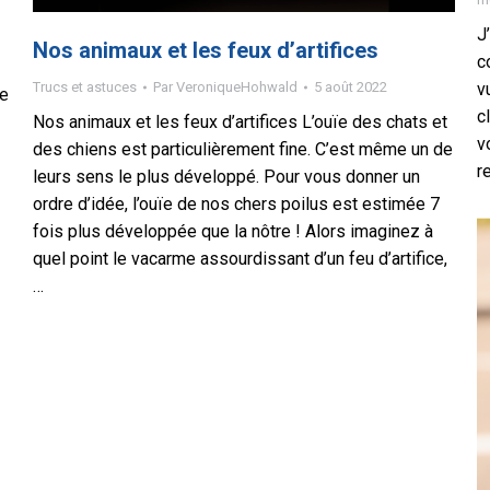
J
Nos animaux et les feux d’artifices
c
Trucs et astuces
Par
VeroniqueHohwald
5 août 2022
v
ue
c
Nos animaux et les feux d’artifices L’ouïe des chats et
v
des chiens est particulièrement fine. C’est même un de
r
leurs sens le plus développé. Pour vous donner un
ordre d’idée, l’ouïe de nos chers poilus est estimée 7
fois plus développée que la nôtre ! Alors imaginez à
quel point le vacarme assourdissant d’un feu d’artifice,
…