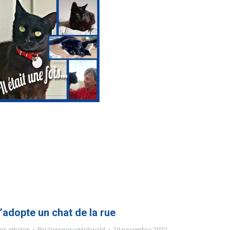
’adopte un chat de la rue
s articles
Par
VeroniqueHohwald
19 novembre 2022