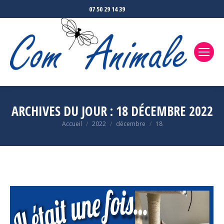
La
07 50 29 14 39
page
Facebook
s'ouvre
dans
une
nouvelle
fenêtre
ARCHIVES DU JOUR :
18 DÉCEMBRE 2022
Accueil
2022
décembre
18
Vous êtes ici :