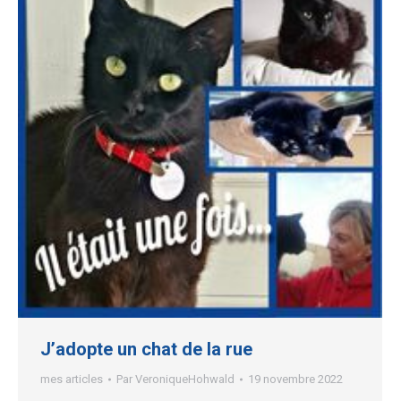
J’adopte un chat de la rue
mes articles
Par
VeroniqueHohwald
19 novembre 2022