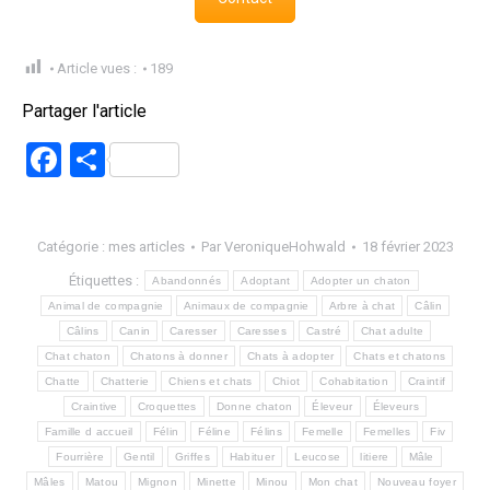
Article vues :
189
Partager l'article
Facebook
Partager
Catégorie :
mes articles
Par
VeroniqueHohwald
18 février 2023
Étiquettes :
Abandonnés
Adoptant
Adopter un chaton
Animal de compagnie
Animaux de compagnie
Arbre à chat
Câlin
Câlins
Canin
Caresser
Caresses
Castré
Chat adulte
Chat chaton
Chatons à donner
Chats à adopter
Chats et chatons
Chatte
Chatterie
Chiens et chats
Chiot
Cohabitation
Craintif
Craintive
Croquettes
Donne chaton
Éleveur
Éleveurs
Famille d accueil
Félin
Féline
Félins
Femelle
Femelles
Fiv
Fourrière
Gentil
Griffes
Habituer
Leucose
litiere
Mâle
Mâles
Matou
Mignon
Minette
Minou
Mon chat
Nouveau foyer