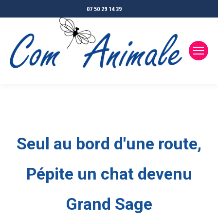
La
07 50 29 14 39
page
Facebook
s'ouvre
dans
une
nouvelle
fenêtre
Seul au bord d'une route,
Pépite un chat devenu
Grand Sage