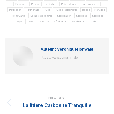
Pedigree
Pelage
Petit chat
Petite chatte
Pour animaux
Pour chat
Pour chats
Puce
Puce électronique
Races
Refuges
Royal Canin
Soins vétérinaires
Stérilisation
Stérilisée
Stérilisés
Tigre
Timide
Vaccins
Vétérinaire
Vétérinaires
Véto
Auteur :
VeroniqueHohwald
https://www.comanimale.fr
Navigation
PRÉCÉDENT
article
La litiere Carbonite Tranquille
Article
précédent