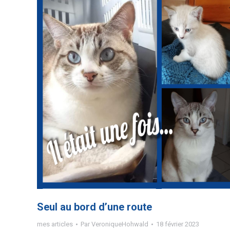
Seul au bord d’une route
mes articles
Par
VeroniqueHohwald
18 février 2023