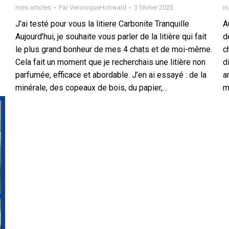
mes articles
Par
VeroniqueHohwald
3 février 2023
me
J’ai testé pour vous la litiere Carbonite Tranquille
A
Aujourd’hui, je souhaite vous parler de la litière qui fait
d
le plus grand bonheur de mes 4 chats et de moi-même.
c
Cela fait un moment que je recherchais une litière non
d
parfumée, efficace et abordable. J’en ai essayé : de la
a
minérale, des copeaux de bois, du papier,…
m