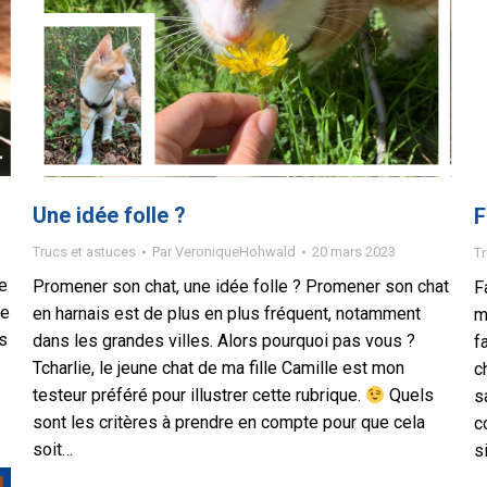
Une idée folle ?
F
Trucs et astuces
Par
VeroniqueHohwald
20 mars 2023
Tr
e
Promener son chat, une idée folle ? Promener son chat
F
me
en harnais est de plus en plus fréquent, notamment
m
es
dans les grandes villes. Alors pourquoi pas vous ?
f
Tcharlie, le jeune chat de ma fille Camille est mon
c
testeur préféré pour illustrer cette rubrique.
Quels
s
sont les critères à prendre en compte pour que cela
c
soit…
s