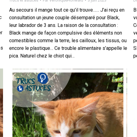
Trucs et astuces
Par
VeroniqueHohwald
3 juin 2023
Di
Au secours il mange tout ce qu’il trouve…… J’ai reçu en
B
c
consultation un jeune couple désemparé pour Black,
v
leur labrador de 3 ans. La raison de la consultation :
C
er
Black mange de façon compulsive des éléments non
v
comestibles comme la terre, les cailloux, les tissus, ou
p
és
encore le plastique… Ce trouble alimentaire s’appelle le
S
pica. Naturel chez le chiot qui…
p