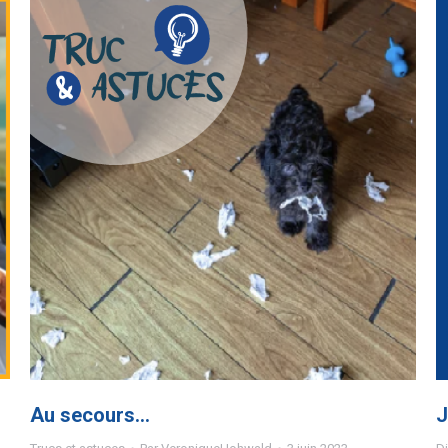
Au secours…
J