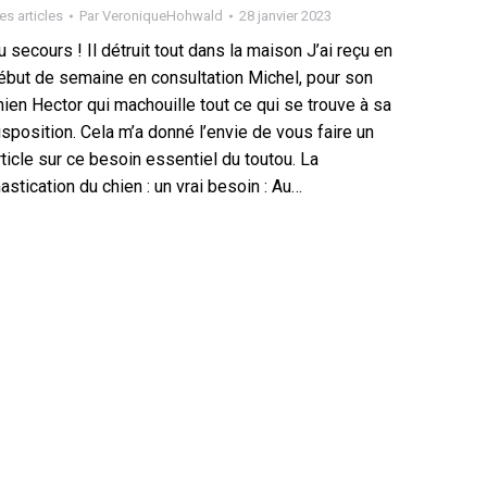
s articles
Par
VeroniqueHohwald
28 janvier 2023
u secours ! Il détruit tout dans la maison J’ai reçu en
ébut de semaine en consultation Michel, pour son
hien Hector qui machouille tout ce qui se trouve à sa
isposition. Cela m’a donné l’envie de vous faire un
rticle sur ce besoin essentiel du toutou. La
astication du chien : un vrai besoin : Au…