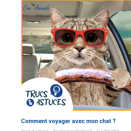
Comment voyager avec mon chat ?
Trucs et astuces
Par
VeroniqueHohwald
21 juillet 2023