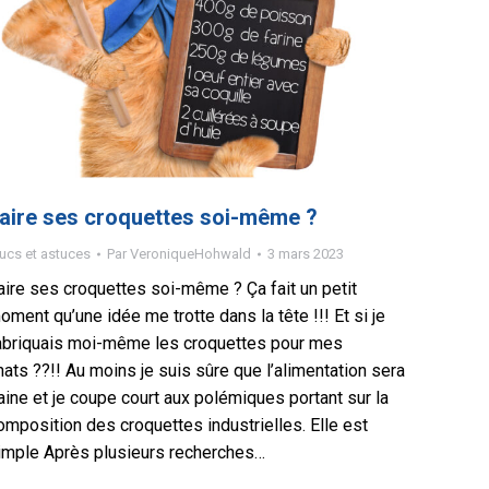
aire ses croquettes soi-même ?
ucs et astuces
Par
VeroniqueHohwald
3 mars 2023
aire ses croquettes soi-même ? Ça fait un petit
oment qu’une idée me trotte dans la tête !!! Et si je
abriquais moi-même les croquettes pour mes
hats ??!! Au moins je suis sûre que l’alimentation sera
aine et je coupe court aux polémiques portant sur la
omposition des croquettes industrielles. Elle est
imple Après plusieurs recherches…