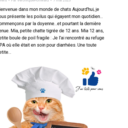
vers
Par
VeroniqueHohwald
7 mai 2023
ienvenue dans mon monde de chats Aujourd’hui, je
ous présente les poilus qui égayent mon quotidien…
ommençons par la doyenne…et pourtant la dernière
enue. Mia, petite chatte tigrée de 12 ans. Mia 12 ans,
etite boule de poil fragile : Je l’ai rencontré au refuge
PA où elle était en soin pour diarrhées. Une toute
etite…