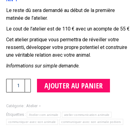
Le reste dû sera demandé au début de la première
matinée de l’atelier.
Le cout de l’atelier est de 110 € avec un acompte de 55 €
Cet atelier pratique vous permettra de réveiller votre
ressenti, développer votre propre potentiel et construire
une véritable relation avec votre animal.
Informations sur simple demande.
quantité
AJOUTER AU PANIER
de
Atelier
"Communication
Catégorie :
Atelier
animale"
Étiquettes :
Atelier com animale
atelier communication animale
communiquer avec son animale
communiquer avec son animale poitiers