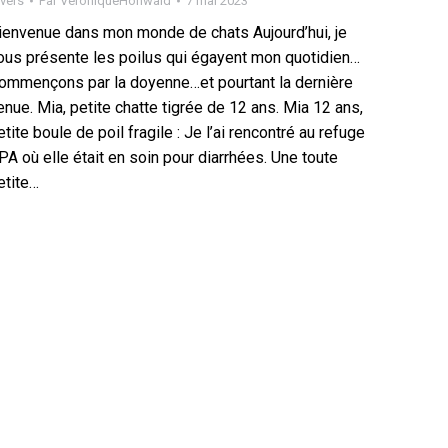
vers
Par
VeroniqueHohwald
7 mai 2023
ienvenue dans mon monde de chats Aujourd’hui, je
ous présente les poilus qui égayent mon quotidien…
ommençons par la doyenne…et pourtant la dernière
enue. Mia, petite chatte tigrée de 12 ans. Mia 12 ans,
etite boule de poil fragile : Je l’ai rencontré au refuge
PA où elle était en soin pour diarrhées. Une toute
etite…