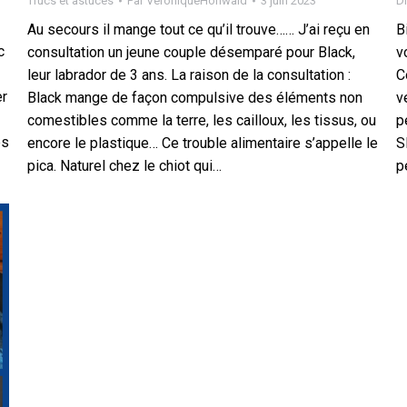
Trucs et astuces
Par
VeroniqueHohwald
3 juin 2023
Di
Au secours il mange tout ce qu’il trouve…… J’ai reçu en
B
c
consultation un jeune couple désemparé pour Black,
v
leur labrador de 3 ans. La raison de la consultation :
C
er
Black mange de façon compulsive des éléments non
v
comestibles comme la terre, les cailloux, les tissus, ou
p
és
encore le plastique… Ce trouble alimentaire s’appelle le
S
pica. Naturel chez le chiot qui…
p