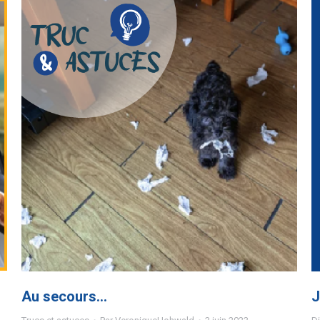
Au secours…
J