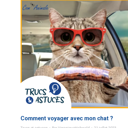
Comment voyager avec mon chat ?
Trucs et astuces
Par
VeroniqueHohwald
21 juillet 2023