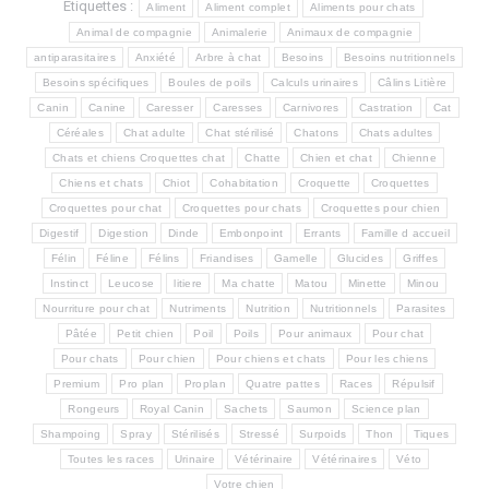
Étiquettes :
Aliment
Aliment complet
Aliments pour chats
Animal de compagnie
Animalerie
Animaux de compagnie
antiparasitaires
Anxiété
Arbre à chat
Besoins
Besoins nutritionnels
Besoins spécifiques
Boules de poils
Calculs urinaires
Câlins Litière
Canin
Canine
Caresser
Caresses
Carnivores
Castration
Cat
Céréales
Chat adulte
Chat stérilisé
Chatons
Chats adultes
Chats et chiens Croquettes chat
Chatte
Chien et chat
Chienne
Chiens et chats
Chiot
Cohabitation
Croquette
Croquettes
Croquettes pour chat
Croquettes pour chats
Croquettes pour chien
Digestif
Digestion
Dinde
Embonpoint
Errants
Famille d accueil
Félin
Féline
Félins
Friandises
Gamelle
Glucides
Griffes
Instinct
Leucose
litiere
Ma chatte
Matou
Minette
Minou
Nourriture pour chat
Nutriments
Nutrition
Nutritionnels
Parasites
Pâtée
Petit chien
Poil
Poils
Pour animaux
Pour chat
Pour chats
Pour chien
Pour chiens et chats
Pour les chiens
Premium
Pro plan
Proplan
Quatre pattes
Races
Répulsif
Rongeurs
Royal Canin
Sachets
Saumon
Science plan
Shampoing
Spray
Stérilisés
Stressé
Surpoids
Thon
Tiques
Toutes les races
Urinaire
Vétérinaire
Vétérinaires
Véto
Votre chien