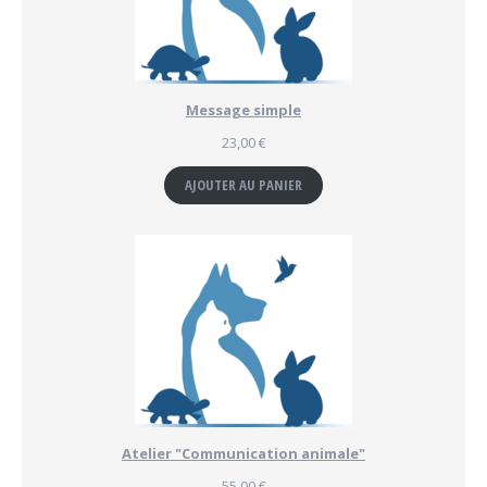
Message simple
23,00
€
AJOUTER AU PANIER
Atelier "Communication animale"
55,00
€