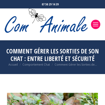
07 50 29 14 39
COMMENT GÉRER LES SORTIES DE SON
CHAT : ENTRE LIBERTÉ ET SÉCURITÉ
Accueil
Comportement Chat
Comment Gérer les Sorties de…
Vous êtes ici :