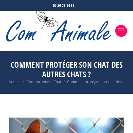
07 50 29 14 39
COMMENT PROTÉGER SON CHAT DES
AUTRES CHATS ?
Accueil
Comportement Chat
Comment protéger son chat des…
Vous êtes ici :