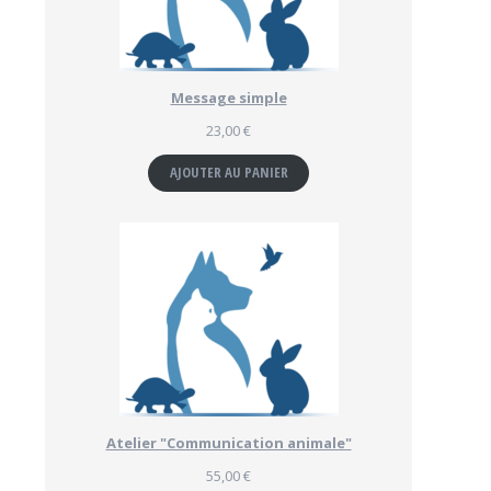
Message simple
23,00
€
AJOUTER AU PANIER
Atelier "Communication animale"
55,00
€