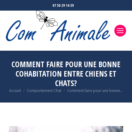
07 50 29 14 39
COMMENT FAIRE POUR UNE BONNE
COHABITATION ENTRE CHIENS ET
CHATS?
Accueil
Comportement Chat
Comment faire pour une bonne…
Vous êtes ici :