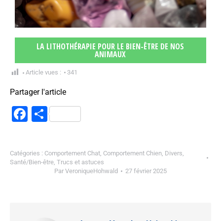
LA LITHOTHÉRAPIE POUR LE BIEN-ÊTRE DE NOS
ANIMAUX
Article vues :
341
Partager l'article
Facebook
Partager
Catégories :
Comportement Chat
,
Comportement Chien
,
Divers
,
Santé/Bien-être
,
Trucs et astuces
Par
VeroniqueHohwald
27 février 2025