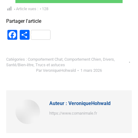
Article vues :
128
Partager l'article
Facebook
Partager
Catégories :
Comportement Chat
,
Comportement Chien
,
Divers
,
Santé/Bien-être
,
Trucs et astuces
Par
VeroniqueHohwald
1 mars 2026
Auteur :
VeroniqueHohwald
https://www.comanimale.fr