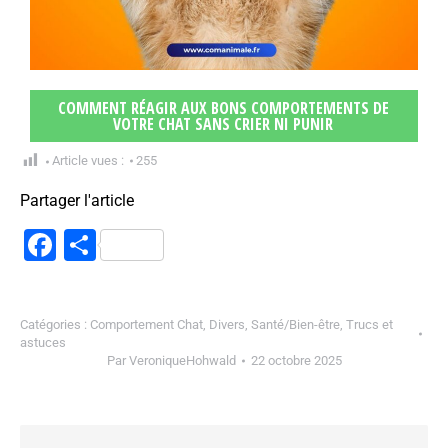
COMMENT RÉAGIR AUX BONS COMPORTEMENTS DE
VOTRE CHAT SANS CRIER NI PUNIR
Article vues :
255
Partager l'article
Facebook
Partager
Catégories :
Comportement Chat
,
Divers
,
Santé/Bien-être
,
Trucs et
astuces
Par
VeroniqueHohwald
22 octobre 2025