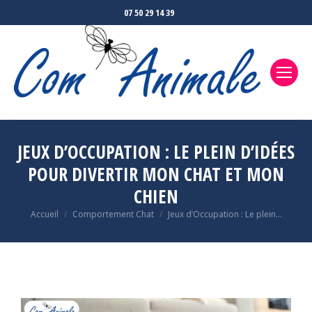
07 50 29 14 39
JEUX D’OCCUPATION : LE PLEIN D’IDÉES
POUR DIVERTIR MON CHAT ET MON
CHIEN
Accueil
Comportement Chat
Jeux d’Occupation : Le plein…
Vous êtes ici :