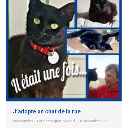
J’adopte un chat de la rue
mes articles
Par
VeroniqueHohwald
19 novembre 2022