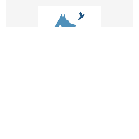
Atelier "Communication animale"
55,00
€
AJOUTER AU PANIER