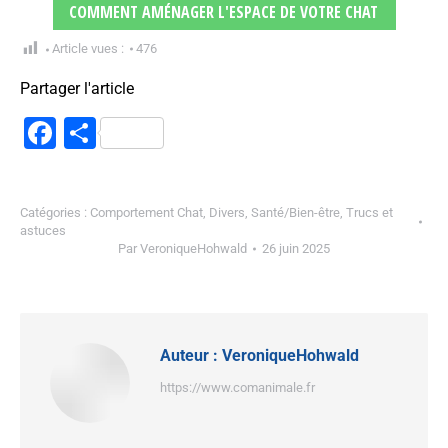
COMMENT AMÉNAGER L'ESPACE DE VOTRE CHAT
Article vues :
476
Partager l'article
Facebook
Partager
Catégories :
Comportement Chat
,
Divers
,
Santé/Bien-être
,
Trucs et
astuces
Par
VeroniqueHohwald
26 juin 2025
Auteur :
VeroniqueHohwald
https://www.comanimale.fr