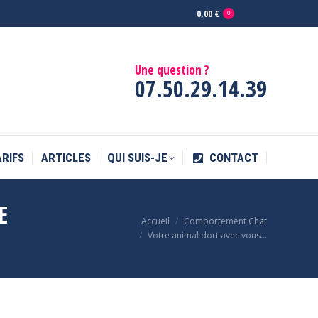
0,00
€
0
ARIFS
ARTICLES
QUI SUIS-JE
CONTACT
Une question ?
07.50.29.14.39
ARIFS
ARTICLES
QUI SUIS-JE
CONTACT
E
Accueil
Comportement Chat
Vous êtes ici :
Votre animal dort avec vous…