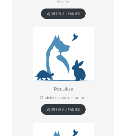
55,00
€
AJOUTER AU PANIER
Don libre
Choisissez votre montant
AJOUTER AU PANIER