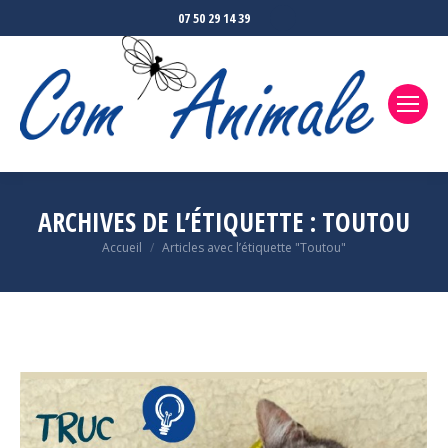
La
07 50 29 14 39
page
Facebook
s'ouvre
dans
une
nouvelle
fenêtre
ARCHIVES DE L’ÉTIQUETTE :
TOUTOU
Accueil
Articles avec l’étiquette "Toutou"
Vous êtes ici :