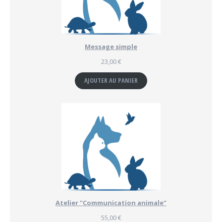
Message simple
23,00
€
AJOUTER AU PANIER
Atelier "Communication animale"
55,00
€