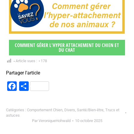
COMMENT GÉRER L'HYPER ATTACHEMENT DU CHIEN ET
DU CHAT
Article vues :
178
Partager l'article
Facebook
Partager
Catégories :
Comportement Chien
,
Divers
,
Santé/Bien-être
,
Trucs et
astuces
Par
VeroniqueHohwald
10 octobre 2025