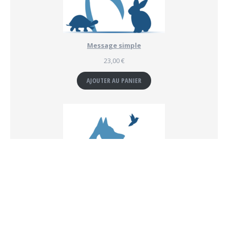
Message simple
23,00
€
AJOUTER AU PANIER
Atelier "Communication animale"
55,00
€