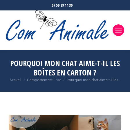
07 50 29 14 39
POURQUOI MON CHAT AIME-T-IL LES
BOÎTES EN CARTON ?
Accueil
Comportement Chat
Pourquoi mon chat aime-t-il les…
Vous êtes ici :