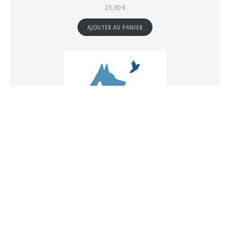
23,00
€
AJOUTER AU PANIER
Atelier "Communication animale"
55,00
€
AJOUTER AU PANIER