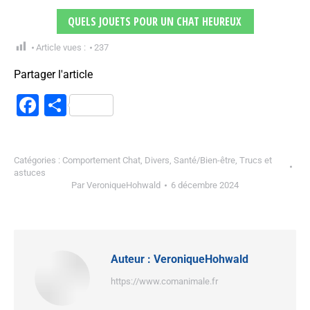
QUELS JOUETS POUR UN CHAT HEUREUX
Article vues :
237
Partager l'article
Facebook
Partager
Catégories :
Comportement Chat
,
Divers
,
Santé/Bien-être
,
Trucs et
astuces
Par
VeroniqueHohwald
6 décembre 2024
Auteur :
VeroniqueHohwald
https://www.comanimale.fr