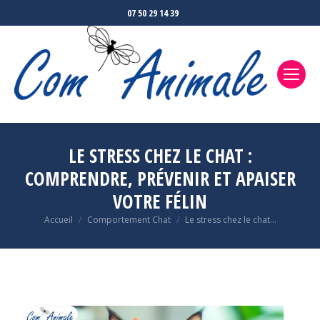
07 50 29 14 39
LE STRESS CHEZ LE CHAT :
COMPRENDRE, PRÉVENIR ET APAISER
VOTRE FÉLIN
Accueil
Comportement Chat
Le stress chez le chat…
Vous êtes ici :