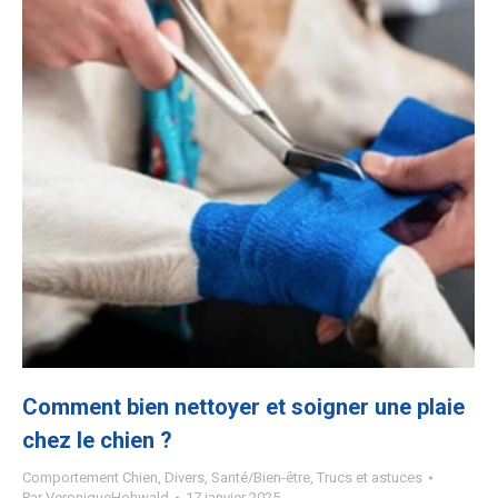
Comment bien nettoyer et soigner une plaie
chez le chien ?
Comportement Chien
,
Divers
,
Santé/Bien-être
,
Trucs et astuces
Par
VeroniqueHohwald
17 janvier 2025