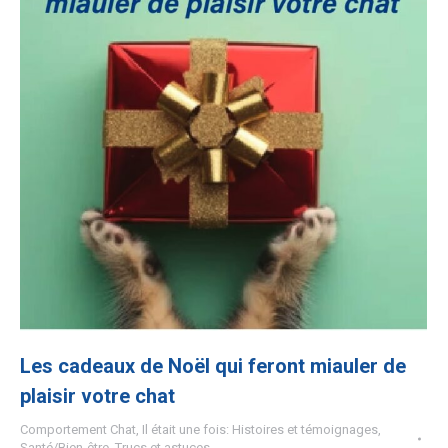
Les cadeaux de Noël qui feront miauler de
plaisir votre chat
Comportement Chat
,
Il était une fois: Histoires et témoignages
,
Santé/Bien-être
,
Trucs et astuces