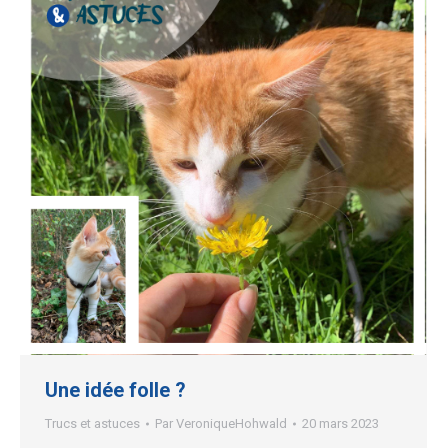
Une idée folle ?
Trucs et astuces
Par
VeroniqueHohwald
20 mars 2023